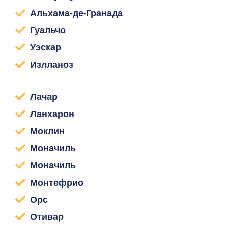
Альхама-де-Гранада
Гуальчо
Уэскар
Излланоз
Лачар
Ланхарон
Моклин
Моначиль
Моначиль
Монтефрио
Орс
Отивар