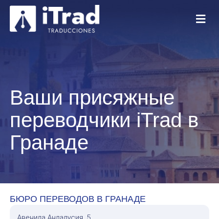
Ваши присяжные
переводчики iTrad в
Гранаде
БЮРО ПЕРЕВОДОВ В ГРАНАДЕ
Авенида Андалусия, 5