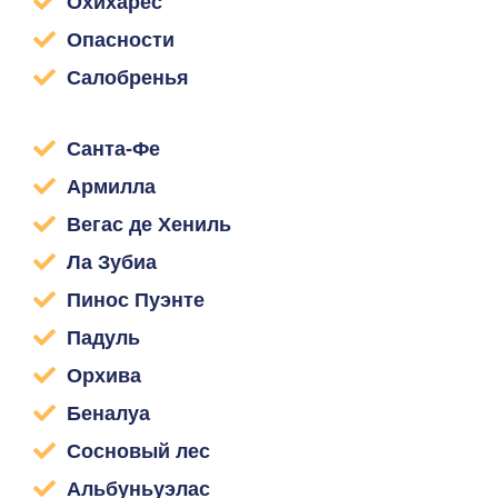
Охихарес
Опасности
Салобренья
Санта-Фе
Армилла
Вегас де Хениль
Ла Зубиа
Пинос Пуэнте
Падуль
Орхива
Беналуа
Сосновый лес
Альбуньуэлас