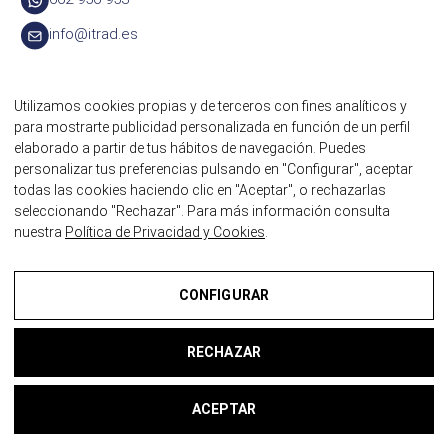
info@itrad.es
Utilizamos cookies propias y de terceros con fines analíticos y
para mostrarte publicidad personalizada en función de un perfil
elaborado a partir de tus hábitos de navegación. Puedes
ДРУГИЕ УСЛУГИ ПЕРЕВОДА
personalizar tus preferencias pulsando en "Configurar", aceptar
Технические переводы
todas las cookies haciendo clic en "Aceptar", o rechazarlas
seleccionando "Rechazar". Para más información consulta
Медицинские переводы
nuestra
Política de Privacidad y Cookies
.
Финансовые переводы
Деловые переводы
CONFIGURAR
Веб-переводы
RECHAZAR
Популярные и научные переводы
Присяжный перевод юридических документов
ACEPTAR
Присяжный перевод коммерческих документов