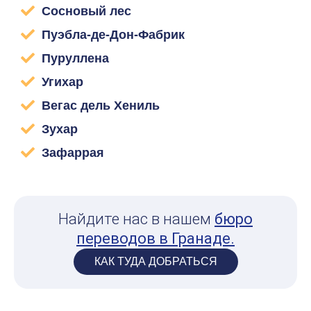
Сосновый лес
Пуэбла-де-Дон-Фабрик
Пуруллена
Угихар
Вегас дель Хениль
Зухар
Зафаррая
Найдите нас в нашем
бюро
переводов в Гранаде.
КАК ТУДА ДОБРАТЬСЯ