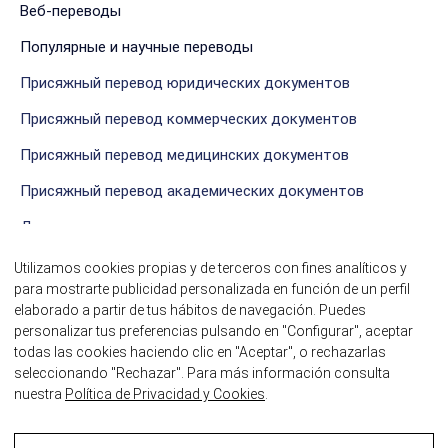
Веб-переводы
Популярные и научные переводы
Присяжный перевод юридических документов
Присяжный перевод коммерческих документов
Присяжный перевод медицинских документов
Присяжный перевод академических документов
Другие виды присяжных переводов
Utilizamos cookies propias y de terceros con fines analíticos y
СВЯЗАТЬСЯ С НАМИ
para mostrarte publicidad personalizada en función de un perfil
elaborado a partir de tus hábitos de navegación. Puedes
personalizar tus preferencias pulsando en "Configurar", aceptar
todas las cookies haciendo clic en "Aceptar", o rechazarlas
seleccionando "Rechazar". Para más información consulta
nuestra
Política de Privacidad y Cookies
.
©2026 Присяжные переводчики itrad