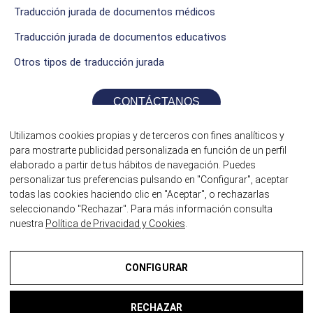
Traducción jurada de documentos médicos
Traducción jurada de documentos educativos
Otros tipos de traducción jurada
CONTÁCTANOS
Utilizamos cookies propias y de terceros con fines analíticos y
para mostrarte publicidad personalizada en función de un perfil
elaborado a partir de tus hábitos de navegación. Puedes
personalizar tus preferencias pulsando en "Configurar", aceptar
todas las cookies haciendo clic en "Aceptar", o rechazarlas
seleccionando "Rechazar". Para más información consulta
nuestra
Política de Privacidad y Cookies
.
©2026 Traductores Jurados itrad
CONFIGURAR
¿HABLAMOS?
Aviso Legal
RECHAZAR