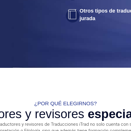
Otros tipos de tradu
jurada
¿POR QUÉ ELEGIRNOS?
ores y revisores
especia
raductores y revisores de Traducciones iTrad no solo cuenta con s
rpretación o Filología, sino que además tiene formación complemen