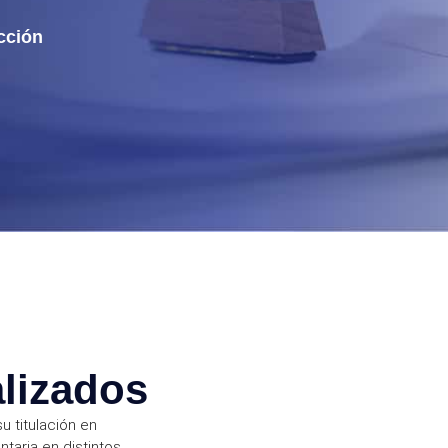
cción
lizados
u titulación en
taria en distintos