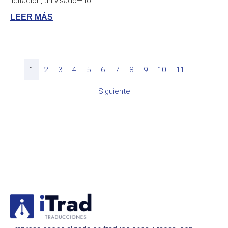
licitación, un visado— lo...
LEER MÁS
1
2
3
4
5
6
7
8
9
10
11
…
Siguiente