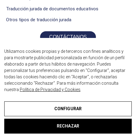
Traducción jurada de documentos educativos
Otros tipos de traducción jurada
CONTÁCTANOS
Utilizamos cookies propias y de terceros con fines analíticos y
para mostrarte publicidad personalizada en función de un perfil
elaborado a partir de tus hábitos de navegación. Puedes
personalizar tus preferencias pulsando en "Configurar", aceptar
todas las cookies haciendo clic en "Aceptar", o rechazarlas
seleccionando "Rechazar". Para más información consulta
nuestra
Política de Privacidad y Cookies
.
©2026 Traductores Jurados itrad
CONFIGURAR
¿HABLAMOS?
Aviso Legal
RECHAZAR