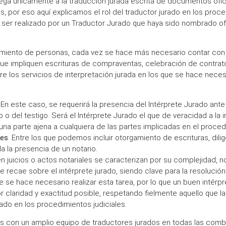
elega únicamente a la traducción jurada escrita de documentos ofici
s, por eso aquí explicamos el rol del traductor jurado en los proce
 ser realizado por un Traductor Jurado que haya sido nombrado ofi
miento de personas, cada vez se hace más necesario contar con i
s que impliquen escrituras de compraventas, celebración de contr
tre los servicios de interpretación jurada en los que se hace neces
. En este caso, se requerirá la presencia del Intérprete Jurado ant
o o del testigo. Será el Intérprete Jurado el que de veracidad a la
a parte ajena a cualquiera de las partes implicadas en el proced
les
. Entre los que podemos incluir otorgamiento de escrituras, dili
a la presencia de un notario.
en juicios o actos notariales se caracterizan por su complejidad, 
e recae sobre el intérprete jurado, siendo clave para la resolución
ue se hace necesario realizar esta tarea, por lo que un buen intér
r claridad y exactitud posible, respetando fielmente aquello que l
rado en los procedimientos judiciales.
s con un amplio equipo de traductores jurados en todas las comb