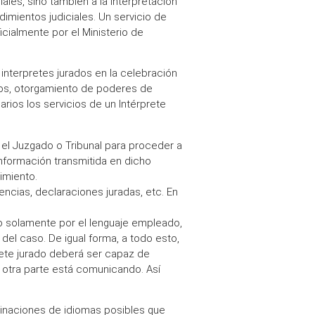
ales, sino también a la interpretación
dimientos judiciales. Un servicio de
cialmente por el Ministerio de
nterpretes jurados en la celebración
atos, otorgamiento de poderes de
arios los servicios de un Intérprete
e el Juzgado o Tribunal para proceder a
 información transmitida en dicho
imiento.
gencias, declaraciones juradas, etc. En
no solamente por el lenguaje empleado,
 del caso. De igual forma, a todo esto,
prete jurado deberá ser capaz de
a otra parte está comunicando. Así
inaciones de idiomas posibles que