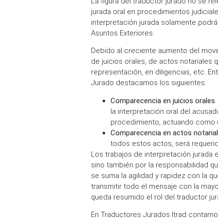
La figura del traductor jurado no se r
jurada oral en procedimientos judiciale
interpretación jurada solamente podrá
Asuntos Exteriores.
Debido al creciente aumento del movi
de juicios orales, de actos notariale
representación, en diligencias, etc. En
Jurado destacamos los siguientes:
Comparecencia en juicios orales
la interpretación oral del acusad
procedimiento, actuando como un
Comparecencia en actos notaria
todos estos actos, será requerid
Los trabajos de interpretación jurada 
sino también por la responsabilidad qu
se suma la agilidad y rapidez con la q
transmitir todo el mensaje con la mayo
queda resumido el rol del traductor ju
En Traductores Jurados Itrad contamo