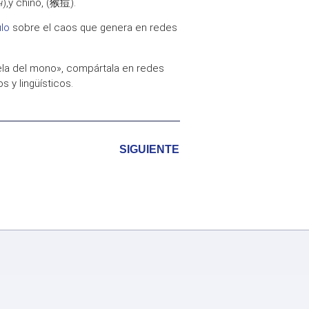
н
),y chino, (
猴痘
).
ulo
sobre el
caos
que genera en
redes
ela del mono
», compártala en redes
os
y
lingüísticos
.
SIGUIENTE