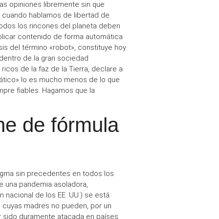
as opiniones libremente sin que
e, cuando hablamos de
libertad de
odos los rincones del planeta deben
licar contenido de forma automática
sis del término «robot», constituye hoy
entro de la gran
sociedad
icos de la faz de la Tierra,
declare
a
tico
» lo es mucho menos de lo que
empre fiables. Hagamos
que la
he de fórmula
igma
sin precedentes en todos los
e una pandemia asoladora,
ón nacional de los EE. UU.) se está
s
cuyas madres no pueden, por un
r sido duramente atacada en países