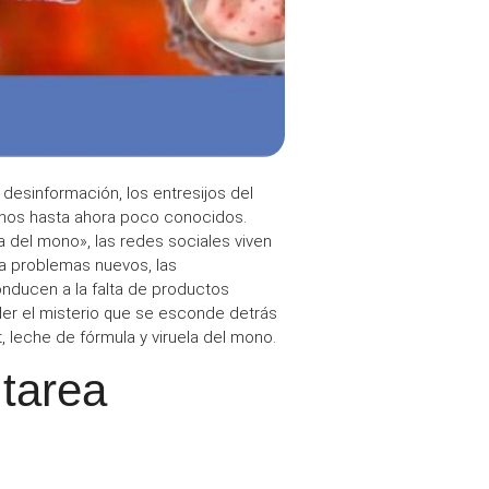
a
desinformación
, los entresijos del
nos
hasta ahora poco conocidos.
la del mono
», las
redes sociales
viven
 a problemas nuevos, las
nducen a la falta de
productos
der el misterio que se esconde detrás
, leche de fórmula y viruela del mono
.
 tarea