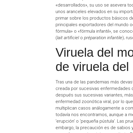
«desarrollados», su uso se asevera to
unos
aranceles
elevados en su import
primar
sobre los
productos básicos
de
principales exportadores del mundo oc
fórmula» o «fórmula infantil», se conoc
(
lait artificiel
o
préparation infantile
); rus
Viruela del m
de viruela de
Tras una de las
pandemias
más devasta
creada por
sucesivas enfermedades
q
después sus sucesivas variantes, más 
enfermedad zoonótica viral, por lo qu
multiplican casos análogamente a como
todavía nos encontramos, aunque a men
‘erupción’ o ‘pequeña pústula’. Las
pru
embargo, la
precaución
es de sabios 