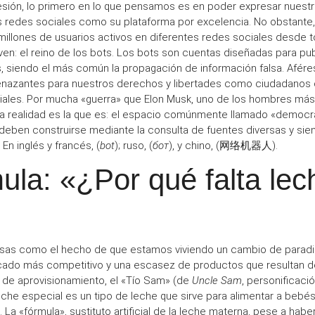
esión
, lo primero en lo que pensamos es en poder expresar nuestr
s
redes sociales
como su
plataforma
por excelencia. No obstant
millones de usuarios
activos en diferentes redes sociales desde t
ven:
el reino de los bots
. Los
bots
son cuentas diseñadas para pub
s, siendo el más común la
propagación de información falsa
. Afére
enazantes para nuestros
derechos y libertades
como ciudadanos d
iales. Por mucha «
guerra
» que Elon Musk, uno de los hombres más r
 la realidad es la que es: el espacio comúnmente llamado «
democrá
 deben construirse mediante la consulta de fuentes diversas y si
En inglés y francés, (
bot
); ruso, (
бот
), y chino, (
网络机器人
).
ula: «¿Por qué falta lec
cisas como el hecho de que estamos viviendo un
cambio de parad
ado más competitivo
y una
escasez de productos
que resultan d
s de
aprovisionamiento
, el «
Tío Sam
» (de
Uncle Sam
, personificaci
leche especial es un tipo de leche que sirve para
alimentar a bebé
 La «
fórmula
»,
sustituto artificial
de la
leche materna
, pese a habe