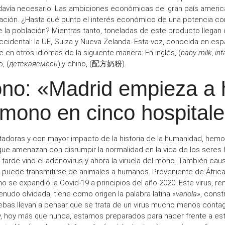
davía
necesario
. Las
ambiciones económicas
del gran país americ
ación. ¿Hasta qué punto el
interés económico
de una potencia co
 la población? Mientras tanto, toneladas de este producto llegan
cidental: la UE, Suiza y Nueva Zelanda. Esta voz, conocida en es
e en otros idiomas de la siguiente manera: En inglés, (
baby milk
,
inf
o, (
детскаясмесь
),y chino, (
配方奶粉
).
ono: «Madrid empieza a
l mono en cinco hospital
doras y con mayor impacto de la historia de la
humanidad
, hemo
ue amenazan con
disrumpir la normalidad
en la vida de los seres
tarde vino el adenovirus y ahora la
viruela del mono
. También caus
e puede transmitirse
de animales a humanos
. Proveniente de Áfric
 se expandió la Covid-19 a principios del año 2020. Este virus,
re
udo olvidada, tiene como origen la palabra latina «
variola
», const
ebas
llevan a pensar que se trata de un virus mucho
menos contag
y, hoy más que nunca, estamos
preparados
para hacer frente a es