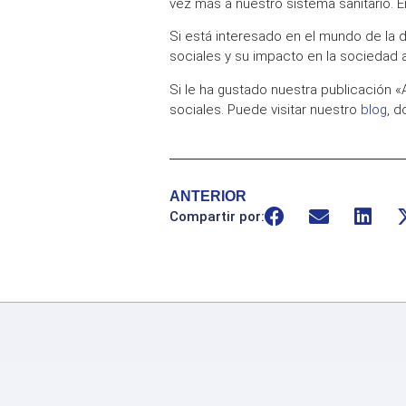
vez más a
nuestro sistema sanitario
. E
Si está interesado en el mundo de la
d
sociales
y su
impacto
en la sociedad a
Si le ha gustado nuestra publicación «
sociales. Puede visitar nuestro
blog
, 
ANTERIOR
Compartir por: