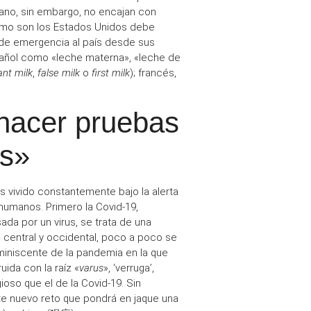
ano, sin embargo, no encajan con
mo son los Estados Unidos debe
 de
emergencia
al país desde sus
pañol como «
leche materna
», «leche de
ant milk
,
false milk
o
first milk
); francés,
 hacer pruebas
es»
s vivido constantemente bajo la
alerta
 humanos. Primero la Covid-19,
ada por un virus, se trata de una
a central y occidental, poco a poco se
miniscente de la pandemia
en la que
ruida con la raíz «
varus
», ‘verruga’,
ioso
que el de la Covid-19. Sin
te nuevo reto que pondrá en jaque una