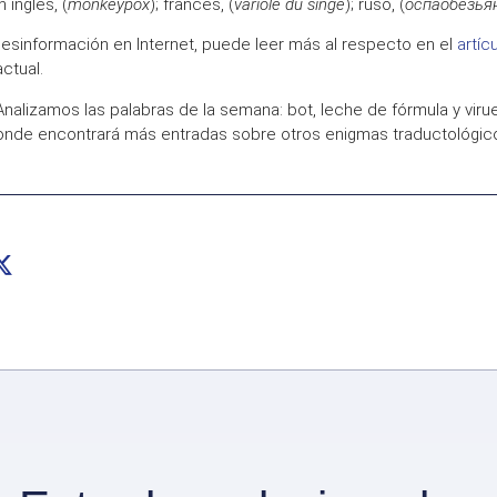
n inglés, (
monkeypox
); francés, (
variole du singe
); ruso, (
оспаобезья
esinformación en Internet
, puede leer más al respecto en el
artíc
ctual.
Analizamos las palabras de la semana: bot, leche de fórmula y viru
donde encontrará más entradas sobre otros
enigmas traductológic