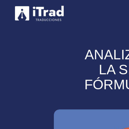
ANALI
LA 
FÓRMU