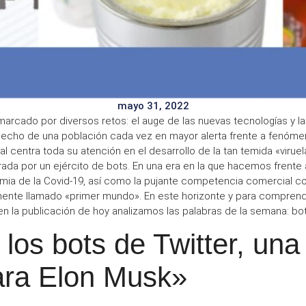
mayo 31, 2022
marcado por diversos retos: el auge de las nuevas
tecnologías
y l
cecho de una población cada vez en mayor
alerta
frente a
fenóme
al
centra toda su atención en el desarrollo de la tan temida «
virue
ada por un ejército de
bots
. En una era en la que hacemos frente
ia de la Covid-19, así como la
pujante competencia comercial
co
mente llamado «
primer mundo
». En este horizonte y para compren
 en la publicación de hoy
analizamos las palabras de la semana: bot
 los bots de Twitter, una
ara Elon Musk»