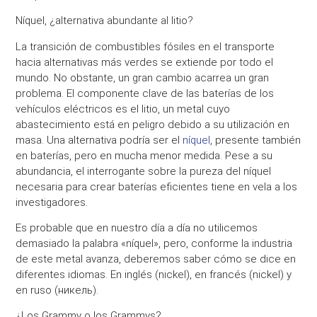
Níquel, ¿alternativa abundante al litio?
La
transición
de combustibles fósiles en el transporte
hacia
alternativas más verdes
se extiende por todo el
mundo. No obstante, un gran cambio acarrea un gran
problema. El componente clave de las baterías de los
vehículos eléctricos
es el
litio
, un metal cuyo
abastecimiento está en peligro debido a su utilización en
masa. Una alternativa podría ser el
níquel
, presente también
en
baterías
, pero en mucha menor medida. Pese a su
abundancia, el interrogante sobre la pureza del níquel
necesaria para crear
baterías eficientes
tiene en vela a los
investigadores.
Es probable que en nuestro día a día no utilicemos
demasiado la palabra «níquel», pero, conforme la industria
de este metal avanza, deberemos saber cómo se dice en
diferentes idiomas. En inglés
(nickel)
, en francés
(nickel)
y
en ruso
(никель)
.
¿Los Grammy o los Grammys?