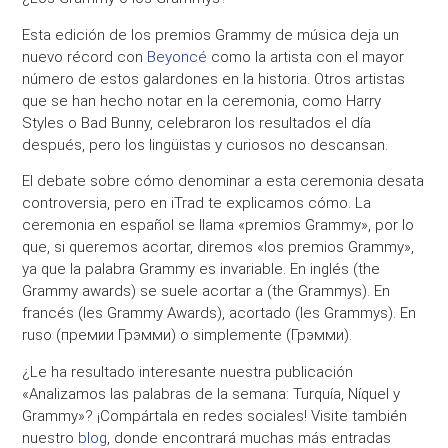
Esta edición de los
premios Grammy de música
deja un
nuevo
récord
con
Beyoncé
como la artista con el mayor
número de estos galardones en la historia. Otros artistas
que se han hecho notar en la ceremonia, como
Harry
Styles o Bad Bunny
, celebraron los resultados el día
después, pero los lingüistas y curiosos no descansan.
El debate sobre cómo denominar a esta ceremonia desata
controversia, pero en iTrad te explicamos cómo. La
ceremonia en español se llama
«premios Grammy»
, por lo
que, si queremos acortar, diremos
«los premios Grammy»
,
ya que la palabra Grammy es invariable. En inglés
(the
Grammy awards)
se suele acortar a (the Grammys). En
francés
(les Grammy Awards)
, acortado
(les Grammys)
. En
ruso
(премии Грэмми)
o simplemente
(Грэмми)
.
¿Le ha resultado interesante nuestra publicación
«Analizamos las palabras de la semana: Turquía, Níquel y
Grammy»?
¡Compártala en redes sociales! Visite también
nuestro
blog
, donde encontrará muchas más entradas