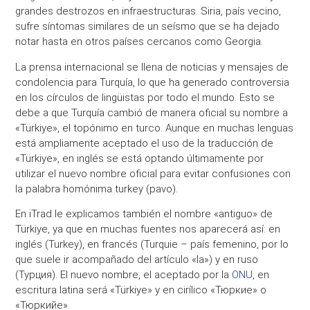
grandes destrozos en infraestructuras
. Siria, país vecino,
sufre síntomas similares de un seísmo que se ha dejado
notar hasta en otros países cercanos como Georgia.
La prensa internacional se llena de noticias y mensajes de
condolencia para Turquía, lo que ha generado controversia
en los círculos de lingüistas por todo el mundo. Esto se
debe a que Turquía cambió de manera oficial su nombre a
«Türkiye»
, el topónimo en turco. Aunque en muchas lenguas
está ampliamente aceptado el uso de la traducción de
«Türkiye»
, en inglés se está optando últimamente por
utilizar el nuevo nombre oficial para evitar
confusiones
con
la palabra homónima
turkey
(pavo).
En iTrad le explicamos también el nombre «antiguo» de
Türkiye
, ya que en muchas fuentes nos aparecerá así: en
inglés (Turkey), en francés (Turquie – país femenino, por lo
que suele ir acompañado del artículo «la») y en ruso
(Турция)
. El nuevo nombre, el aceptado por la
ONU
, en
escritura latina será
«Türkiye»
y en cirílico
«Тюркие» o
«Тюркийе»
.