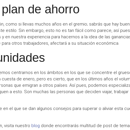
 plan de ahorro
ión, como si llevas muchos años en el gremio; sabrás que hay buen
e estilo. Sin embargo, esto no es tan fácil como parece, así pu
y en nuestra experiencia para hacernos a la idea de las
ganancia
ue para otros trabajadores, afectará a su
situación económica.
unidades
emos centrarnos en los ámbitos en los que se concentre el grueso
a
cuesta de enero
, pero es cierto, que en los últimos años el
volum
ersonas que
emigran a otros países
. Así pues, podemos especializ
uen a esto. Son muchas las personas que deciden viajar, trabajar
 en el que se dan algunos consejos para superar o aliviar esta
cu
, visita nuestro
blog
donde encontrarás multitud de post de temas