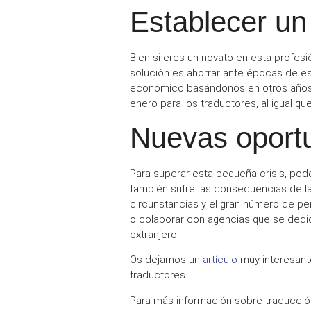
Establecer un
Bien si eres un novato en esta profes
solución es
ahorrar
ante épocas de est
económico
basándonos en otros años 
enero para los traductores
, al igual q
Nuevas oport
Para superar esta pequeña crisis, pod
también sufre las consecuencias de l
circunstancias y el gran número de p
o colaborar con agencias que se dediq
extranjero
.
Os dejamos un
artículo
muy interesante
traductores
.
Para más información sobre traducción