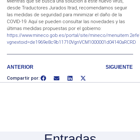
Mientras que se busca una solución a este nuevo virus,
desde Traductores Jurados Itrad, recomendamos seguir
las medidas de seguridad para minimizar el daño de la
COVID-19. Aquí se pueden consultar las novedades y las
últimas medidas propuestas por el gobierno:
https://www.mineco.gob.es/portal/site/mineco/menuitem.2e
vgnextoid=de1969e8c9b11710VgnVCM1000001d04140aRCRD
ANTERIOR
SIGUIENTE
Compartir por:
Entradas