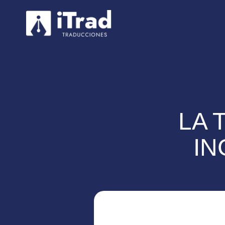
LA 
IN