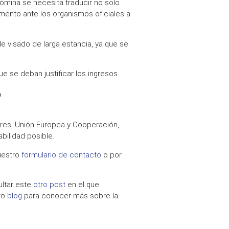
ómina se necesita traducir no solo
mento ante los organismos oficiales a
 de
visado
de larga estancia, ya que se
e se deban justificar los ingresos.
?
iores, Unión Europea y Cooperación
,
bilidad posible.
uestro
formulario de contacto
o por
ultar este
otro post
en el que
ro
blog
para conocer más sobre la