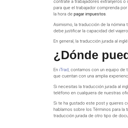
contrate a
trabajadores extranjeros
o 
para que el
trabajador
comprenda por 
la hora de
pagar impuestos
.
Asimismo, la traducción de la nómina t
debe justificar la capacidad del viajer
En general, la traducción jurada al ing
¿Dónde pued
En
iTrad
, contamos con un equipo de
t
que cuentan con una amplia experiencia
Si necesitas
la traducción jurada al i
teléfono en cualquiera de nuestras of
Si te ha gustado este post y quieres
hablamos sobre los
Términos para la 
traducción jurada de otro tipo de do