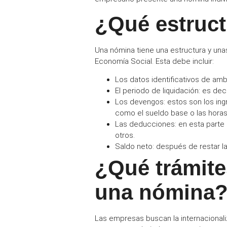
¿Qué estruct
Una nómina tiene una estructura y una
Economía Social
. Esta debe incluir:
Los
datos identificativos
de amba
El periodo de
liquidación
: es dec
Los
devengos
: estos son los in
como el sueldo base o las horas 
Las
deducciones
: en esta parte
otros.
Saldo neto: después de restar la
¿Qué trámite
una nómina
Las empresas buscan la internacional