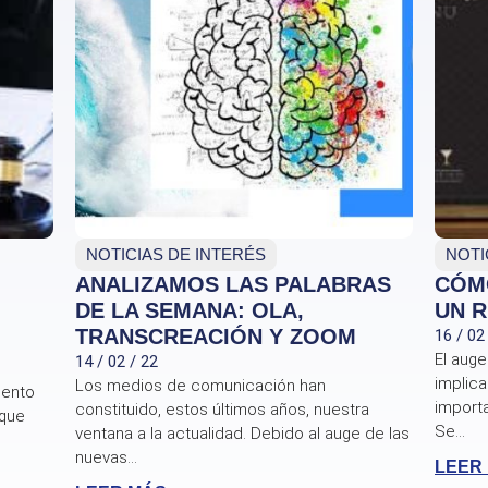
NOTICIAS DE INTERÉS
NOTI
ANALIZAMOS LAS PALABRAS
CÓM
DE LA SEMANA: OLA,
UN 
TRANSCREACIÓN Y ZOOM
16 / 02
El auge
14 / 02 / 22
implica
Los medios de comunicación han
mento
import
constituido, estos últimos años, nuestra
 que
Se...
ventana a la actualidad. Debido al auge de las
nuevas...
LEER