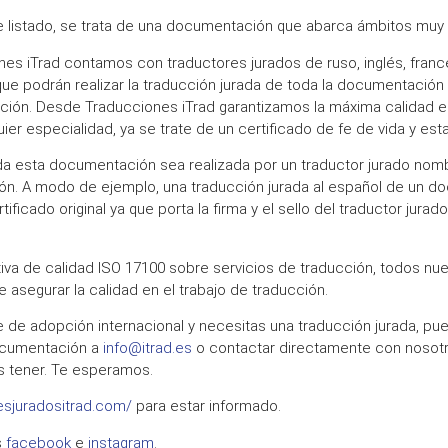
istado, se trata de una documentación que abarca ámbitos muy va
es iTrad contamos con traductores jurados de ruso, inglés, francé
ue podrán realizar la traducción jurada de toda la documentación 
ción. Desde Traducciones iTrad garantizamos la máxima calidad e
er especialidad, ya se trate de un certificado de fe de vida y es
da esta documentación sea realizada por un traductor jurado nomb
ión. A modo de ejemplo, una traducción jurada al español de un 
ificado original ya que porta la firma y el sello del traductor jurado
va de calidad ISO 17100 sobre servicios de traducción, todos nu
e asegurar la calidad en el trabajo de traducción.
te de adopción internacional y necesitas una traducción jurada, pu
documentación a
info@itrad.es
o contactar directamente con nosotr
s tener. Te esperamos.
resjuradositrad.com/
para estar informado.
s
facebook
e
instagram
.