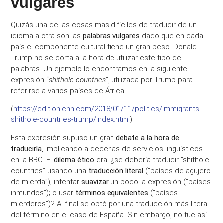
vulgares
Quizás una de las cosas mas difíciles de traducir de un
idioma a otra son las
palabras vulgares
dado que en cada
país el componente cultural tiene un gran peso. Donald
Trump no se corta a la hora de utilizar este tipo de
palabras. Un ejemplo lo encontramos en la siguiente
expresión “
shithole countries
”, utilizada por Trump para
referirse a varios países de África
(
https://edition.cnn.com/2018/01/11/politics/immigrants-
shithole-countries-trump/index.html
).
Esta expresión supuso un gran
debate a la hora de
traducirla
, implicando a decenas de servicios lingüísticos
en la BBC. El
dilema ético
era: ¿se debería traducir “shithole
countries” usando una
traducción literal
(“países de agujero
de mierda”); intentar
suavizar
un poco la expresión (“países
inmundos”); o usar
términos equivalentes
(“países
mierderos”)? Al final se optó por una traducción más literal
del término en el caso de España. Sin embargo, no fue así